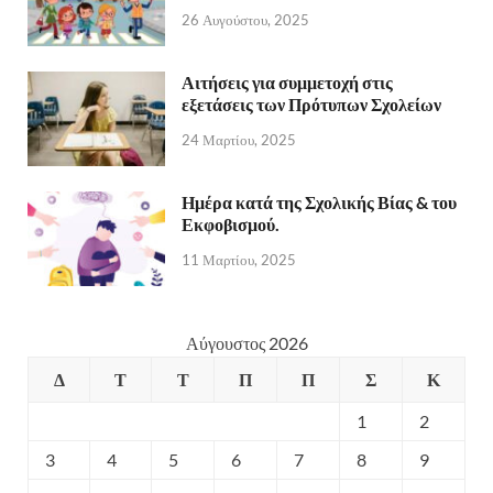
26 Αυγούστου, 2025
Αιτήσεις για συμμετοχή στις
εξετάσεις των Πρότυπων Σχολείων
24 Μαρτίου, 2025
Ημέρα κατά της Σχολικής Βίας & του
Εκφοβισμού.
11 Μαρτίου, 2025
Αύγουστος 2026
Δ
Τ
Τ
Π
Π
Σ
Κ
1
2
3
4
5
6
7
8
9