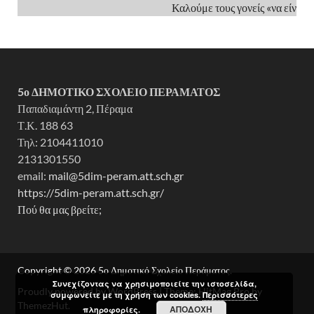
Καλούμε τους γονείς «να είναι π
5ο ΔΗΜ
ΟΤΙΚΟ ΣΧΟΛΕΙΟ ΠΕΡΑΜΑΤΟΣ
Παπαδιαμάντη 2, Πέραμα
Τ.Κ. 188 63
Τηλ: 2104411010
2131301550
email:
mail@5dim-peram.att.sch.gr
https://5dim-peram.att.sch.gr/
Πού θα μας βρείτε;
Copyright © 2026
5ο Δημοτικό Σχολείο Περάματος
.
Συνεχίζοντας να χρησιμοποιείτε την ιστοσελίδα,
Proudly powered by WordPress
|
Theme: HitMag Pro by
συμφωνείτε με τη χρήση των cookies.
Περισσότερες
ThemezHut
.
ΑΠΟΔΟΧΉ
πληροφορίες.