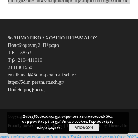
 από το σχολείο». «Δεν πλησιάζουμε την πόρτα του σχολείου και αποφ
5ο ΔΗΜ
ΟΤΙΚΟ ΣΧΟΛΕΙΟ ΠΕΡΑΜΑΤΟΣ
Παπαδιαμάντη 2, Πέραμα
Τ.Κ. 188 63
Τηλ: 2104411010
2131301550
email:
mail@5dim-peram.att.sch.gr
https://5dim-peram.att.sch.gr/
Πού θα μας βρείτε;
Copyright © 2026
5ο Δημοτικό Σχολείο Περάματος
.
Συνεχίζοντας να χρησιμοποιείτε την ιστοσελίδα,
συμφωνείτε με τη χρήση των cookies.
Περισσότερες
Proudly powered by WordPress
|
Theme: HitMag Pro by
ThemezHut
.
ΑΠΟΔΟΧΉ
πληροφορίες.
φές μαθητών/τριών στα Δημοτικά Σχολεία για το σχολικό έτος 2023-