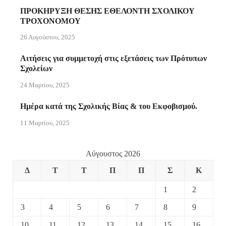
ΠΡΟΚΗΡΥΞΗ ΘΕΣΗΣ ΕΘΕΛΟΝΤΗ ΣΧΟΛΙΚΟΥ
ΤΡΟΧΟΝΟΜΟΥ
26 Αυγούστου, 2025
Αιτήσεις για συμμετοχή στις εξετάσεις των Πρότυπων
Σχολείων
24 Μαρτίου, 2025
Ημέρα κατά της Σχολικής Βίας & του Εκφοβισμού.
11 Μαρτίου, 2025
Αύγουστος 2026
Δ
Τ
Τ
Π
Π
Σ
Κ
1
2
3
4
5
6
7
8
9
10
11
12
13
14
15
16