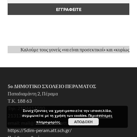
Καλούμε τους γονείς «να είναι προσεκτικοί» και «κυρίως δεν θα π
5ο ΔΗΜ
ΟΤΙΚΟ ΣΧΟΛΕΙΟ ΠΕΡΑΜΑΤΟΣ
Παπαδιαμάντη 2, Πέραμα
Τ.Κ. 188 63
Τηλ: 2104411010
Συνεχίζοντας να χρησιμοποιείτε την ιστοσελίδα,
2131301550
συμφωνείτε με τη χρήση των cookies.
Περισσότερες
ΑΠΟΔΟΧΉ
πληροφορίες.
email:
mail@5dim-peram.att.sch.gr
https://5dim-peram.att.sch.gr/