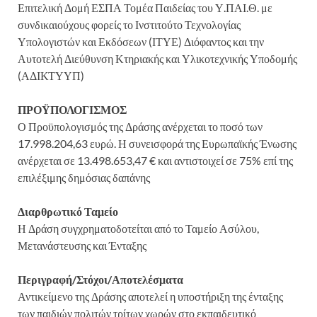
Επιτελική Δομή ΕΣΠΑ Τομέα Παιδείας του Υ.ΠΑΙ.Θ. με
συνδικαιούχους φορείς το Ινστιτούτο Τεχνολογίας
Υπολογιστών και Εκδόσεων (ΙΤΥΕ) Διόφαντος και την
Αυτοτελή Διεύθυνση Κτηριακής και Υλικοτεχνικής Υποδομής
(ΑΔΙΚΤΥΥΠ)
ΠΡΟΫΠΟΛΟΓΙΣΜΟΣ
Ο Προϋπολογισμός της Δράσης ανέρχεται το ποσό των
17.998.204,63 ευρώ. Η συνεισφορά της Ευρωπαϊκής Ένωσης
ανέρχεται σε 13.498.653,47 € και αντιστοιχεί σε 75% επί της
επιλέξιμης δημόσιας δαπάνης
Διαρθρωτικό Ταμείο
Η Δράση συγχρηματοδοτείται από το Ταμείο Ασύλου,
Μετανάστευσης και Ένταξης
Περιγραφή/Στόχοι/Αποτελέσματα
Αντικείμενο της Δράσης αποτελεί η υποστήριξη της ένταξης
των παιδιών πολιτών τρίτων χωρών στο εκπαιδευτικό