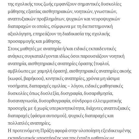
της σχολικής τους ζωής εμφανίζουν σημαντικές δυσκολίες
μάθησης εξαιτίας αισθητηριακών, νοητικών, γνωστικών,
αναπτυξιακών προβλημάτων, ψυχικών και νευροψυχικών
διαταραχών οι οποίες, σύμφωνα με τη διεπιστημονική
αξιολόγηση, επηρεάζουν τη διαδικασία της σχολικής
προσαρμογής και μάθησης.
Στους μαθητές με αναπηρία ή/και ειδικές εκπαιδευτικές
ανάγκες συγκαταλέγονται ιδίως όσοι παρουσιάζουν νοητική
αναπηρία, αισθητηριακές αναπηρίες όρασης (τυφλοί,
αμβλύωπες με χαμηλή όραση), αισθητηριακές αναπηρίες ακοής
(κωφοί, βαρήκοοι), κινητικές αναπηρίες, χρόνια μη ιάσιμα
νοσήματα, διαταραχές ομιλίας – λόγου, ειδικές μαθησιακές
δυσκολίες όπως δυσλεξία, δυσγραφία, δυσαριθμησία,
δυσαναγνωσία, δυσορθογραφία, σύνδρομο ελλειμματικής
προσοχής με ή χωρίς υπερκινητικότητα, διάχυτες αναπτυξιακές
διαταραχές (φάσμα αυτισμού), ψυχικές διαταραχές και
πολλαπλές αναπηρίες.
Η προτεινόμενη Πράξη αφορά στην υλοποίηση εξειδικευμένης
εκπαιδευτικής υποστήριξης για την ένταξη μαθητών με