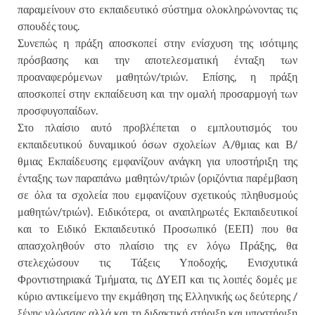
παραμείνουν στο εκπαιδευτικό σύστημα ολοκληρώνοντας τις
σπουδές τους.
Συνεπώς η πράξη αποσκοπεί στην ενίσχυση της ισότιμης
πρόσβασης και την αποτελεσματική ένταξη των
προαναφερόμενων μαθητών/τριών. Επίσης, η πράξη
αποσκοπεί στην εκπαίδευση και την ομαλή προσαρμογή των
προσφυγοπαίδων.
Στο πλαίσιο αυτό προβλέπεται ο εμπλουτισμός του
εκπαιδευτικού δυναμικού όσων σχολείων Α/θμιας και Β/
θμιας Εκπαίδευσης εμφανίζουν ανάγκη για υποστήριξη της
ένταξης των παραπάνω μαθητών/τριών (οριζόντια παρέμβαση
σε όλα τα σχολεία που εμφανίζουν σχετικούς πληθυσμούς
μαθητών/τριών). Ειδικότερα, οι αναπληρωτές Εκπαιδευτικοί
και το Ειδικό Εκπαιδευτικό Προσωπικό (ΕΕΠ) που θα
απασχοληθούν στο πλαίσιο της εν λόγω Πράξης, θα
στελεχώσουν τις Τάξεις Υποδοχής, Ενισχυτικά
Φροντιστηριακά Τμήματα, τις ΔΥΕΠ και τις λοιπές δομές με
κύριο αντικείμενο την εκμάθηση της Ελληνικής ως δεύτερης /
ξένης γλώσσας αλλά και τη διδακτική στήριξη και υποστήριξη